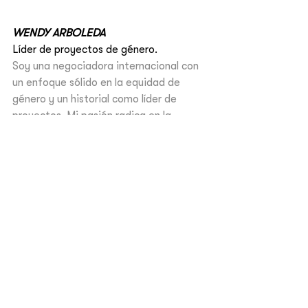
WENDY ARBOLEDA
Líder de proyectos de género.
Soy una negociadora internacional con 
un enfoque sólido en la equidad de 
género y un historial como líder de 
proyectos. Mi pasión radica en la 
creación de negocios con impacto, y 
como emprendedora, me he destacado 
en el ámbito de la moda sostenible.
Ver todo
Entradas recientes